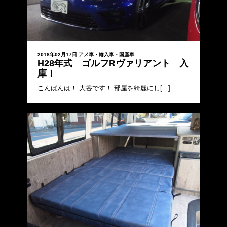
2018年02月17日
アメ車・輸入車・国産車
H28年式 ゴルフRヴァリアント 入
庫！
こんばんは！ 大谷です！ 部屋を綺麗にし[...]