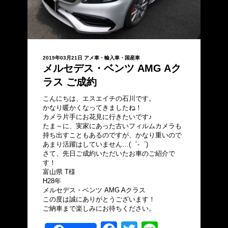
2019年03月21日
アメ車・輸入車・国産車
メルセデス・ベンツ AMG Aク
ラス ご成約
こんにちは、エスエイチの石川です。
かなり暖かくなってきましたね！
カメラ片手にお花見に行きたいです♪
たま～に、実家にあった古いフィルムカメラも
持ち出すこともあるのですが、かなり重いので
あまり活躍はしていません…(゜-゜)
さて、先日ご成約いただいたお車のご紹介で
す！
富山県 T様
H28年
メルセデス・ベンツ AMG Aクラス
この度は誠にありがとうございます！
ご納車まで楽しみにお待ちください。