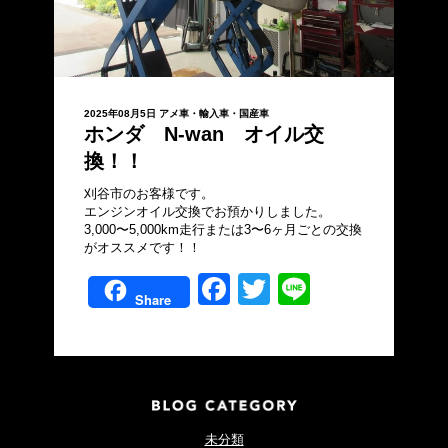
2025年08月5日
アメ車・輸入車・国産車
ホンダ N-wan オイル交
換！！
刈谷市のお客様です。
エンジンオイル交換でお預かりしました。
3,000〜5,000km走行または3〜6ヶ月ごとの交換
がオススメです！！
Facebook
Twitter
Line
Share
未分類