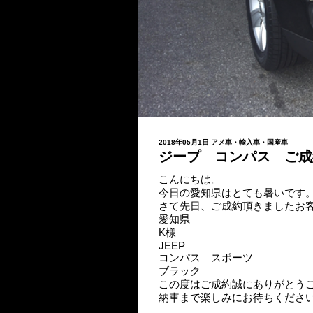
2018年05月1日
アメ車・輸入車・国産車
ジープ コンパス ご成
こんにちは。
今日の愛知県はとても暑いです
さて先日、ご成約頂きましたお
愛知県
K様
JEEP
コンパス スポーツ
ブラック
この度はご成約誠にありがとう
納車まで楽しみにお待ちくださ