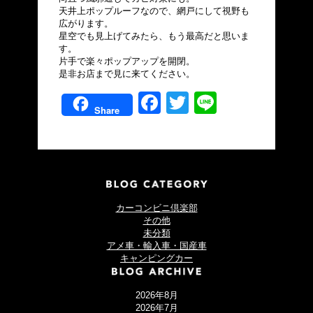
天井上ポップルーフなので、網戸にして視野も
広がります。
星空でも見上げてみたら、もう最高だと思いま
す。
片手で楽々ポップアップを開閉。
是非お店まで見に来てください。
Facebook
Twitter
Line
Share
カーコンビニ倶楽部
その他
未分類
アメ車・輸入車・国産車
キャンピングカー
2026年8月
2026年7月