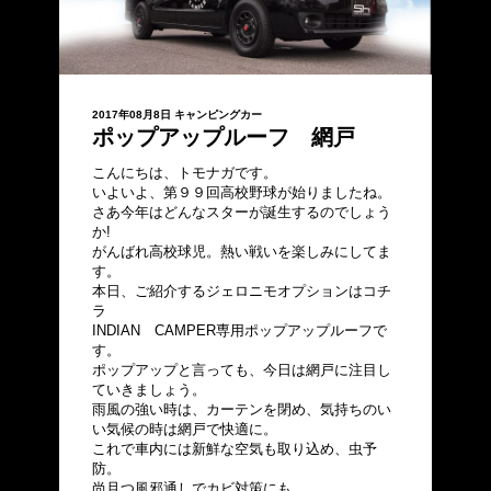
2017年08月8日
キャンピングカー
ポップアップルーフ 網戸
こんにちは、トモナガです。
いよいよ、第９９回高校野球が始りましたね。
さあ今年はどんなスターが誕生するのでしょう
か!
がんばれ高校球児。熱い戦いを楽しみにしてま
す。
本日、ご紹介するジェロニモオプションはコチ
ラ
INDIAN CAMPER専用ポップアップルーフで
す。
ポップアップと言っても、今日は網戸に注目し
ていきましょう。
雨風の強い時は、カーテンを閉め、気持ちのい
い気候の時は網戸で快適に。
これで車内には新鮮な空気も取り込め、虫予
防。
尚且つ風邪通しでカビ対策にも。