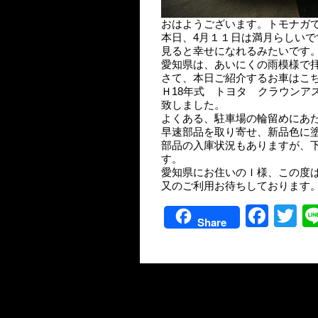
おはようございます。トモナガ
本日、4月１１日は満月らしい
見ると幸せになれるみたいです
愛知県は、あいにくの雨模様で
さて、本日ご紹介するお車はこ
Ｈ18年式 トヨタ クラウンア
致しました。
よくある、駐車場の輪留めにあ
早速部品を取り寄せ、新品色に
部品の入庫状況もありますが、
す。
愛知県にお住いのＩ様、この度
又のご利用お待ちしております
Facebook
Twit
Share