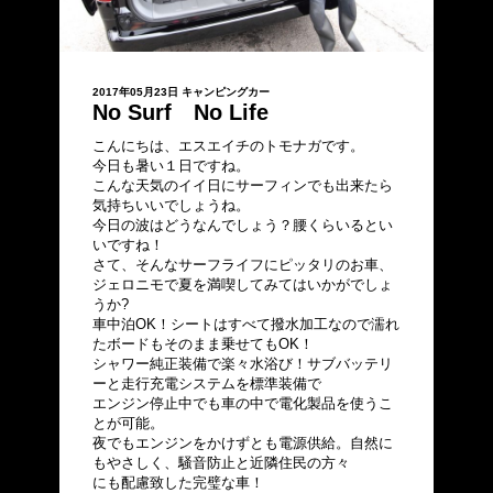
2017年05月23日
キャンピングカー
No Surf No Life
こんにちは、エスエイチのトモナガです。
今日も暑い１日ですね。
こんな天気のイイ日にサーフィンでも出来たら
気持ちいいでしょうね。
今日の波はどうなんでしょう？腰くらいるとい
いですね！
さて、そんなサーフライフにピッタリのお車、
ジェロニモで夏を満喫してみてはいかがでしょ
うか?
車中泊OK！シートはすべて撥水加工なので濡れ
たボードもそのまま乗せてもOK！
シャワー純正装備で楽々水浴び！サブバッテリ
ーと走行充電システムを標準装備で
エンジン停止中でも車の中で電化製品を使うこ
とが可能。
夜でもエンジンをかけずとも電源供給。自然に
もやさしく、騒音防止と近隣住民の方々
にも配慮致した完璧な車！